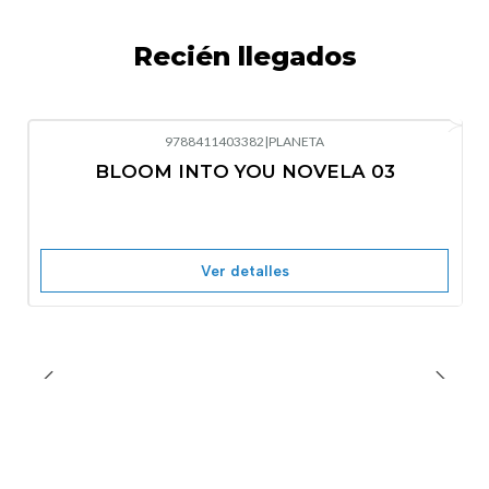
Recién llegados
9788411403382
|
PLANETA
-10%
OFF
BLOOM INTO YOU NOVELA 03
Nuevo
Agotado
Ver detalles