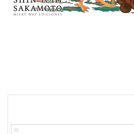
-10%
OFF
Nuevo
Cantidad