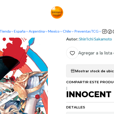
Inicio
Demografía
Seinen
INNOCENT ROUGE 10
INFORMACIÓN
Tienda
España
Argentina
Mexico
Chile
Preventas
TCG
Nombre original:
Innocen
Autor:
Shin'Ichi Sakamoto
Agregar a la lista
Mostrar stock de ubi
COMPARTIR ESTE PROD
|
INNOCENT 
DETALLES