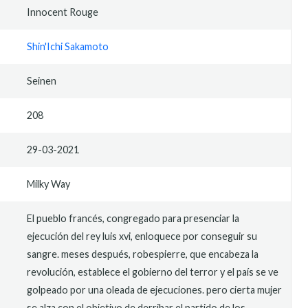
Innocent Rouge
Shin'Ichi Sakamoto
Seinen
208
29-03-2021
Milky Way
El pueblo francés, congregado para presenciar la
ejecución del rey luis xvi, enloquece por conseguir su
sangre. meses después, robespierre, que encabeza la
revolución, establece el gobierno del terror y el país se ve
golpeado por una oleada de ejecuciones. pero cierta mujer
se alza con el objetivo de derribar el partido de los