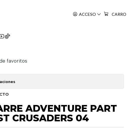
 CRUSADERS 04
ACCESO
CARRO
 Kimyo Na Boken
 de favoritos
caciones
UCTO
ZARRE ADVENTURE PART
ST CRUSADERS 04