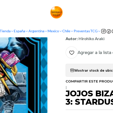
a
Ivrea Argentina
JOJOS BIZARRE ADVENTURE PART 3: STARDUST
INFORMACIÓN
Tienda
España
Argentina
Mexico
Chile
Preventas
TCG
Nombre Original:
Jojo No
Autor:
Hirohiko Araki
Agregar a la lista
Mostrar stock de ubi
COMPARTIR ESTE PROD
|
JOJOS BI
3: STARDU