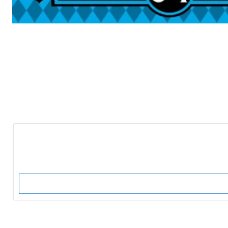
-10%
OFF
Nuevo