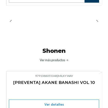
Cantidad
Shonen
Ver más productos
9791388055348
|
MILKY WAY
-10%
OFF
[PREVENTA] AKANE BANASHI VOL 10
No disponible
Ver detalles