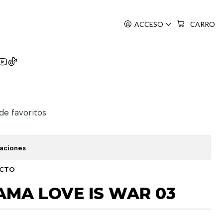
ACCESO
CARRO
Sama Wa Kokurasetai
 de favoritos
caciones
UCTO
MA LOVE IS WAR 03