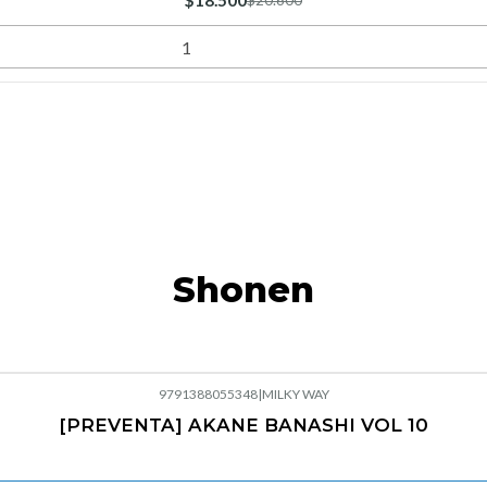
$18.500
$20.600
Shonen
9791388055348
|
MILKY WAY
[PREVENTA] AKANE BANASHI VOL 10