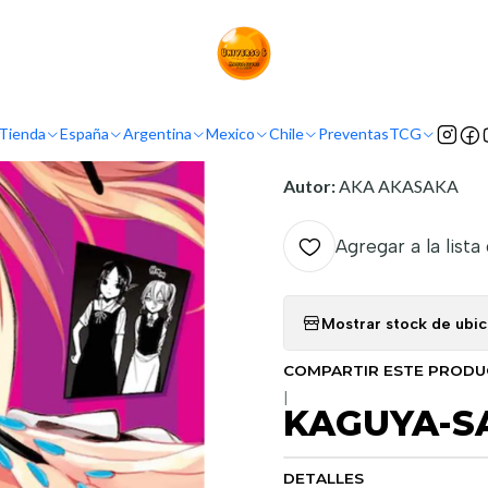
Inicio
Demografía
Shonen
KAGUYA-SAMA LOVE IS WAR 03
INFORMACIÓN
Tienda
España
Argentina
Mexico
Chile
Preventas
TCG
Nombre original:
Kaguya-
Autor:
AKA AKASAKA
Agregar a la lista
Mostrar stock de ubi
COMPARTIR ESTE PROD
|
KAGUYA-SA
DETALLES