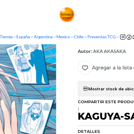
Inicio
Demografía
Shonen
KAGUYA-SAMA LOVE IS WAR 04
INFORMACIÓN
Tienda
España
Argentina
Mexico
Chile
Preventas
TCG
Nombre original:
Kaguya-
Autor:
AKA AKASAKA
Agregar a la lista
Mostrar stock de ubi
COMPARTIR ESTE PROD
|
KAGUYA-S
DETALLES