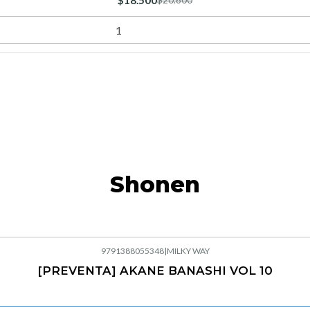
$18.500
$20.600
Shonen
9791388055348
|
MILKY WAY
[PREVENTA] AKANE BANASHI VOL 10