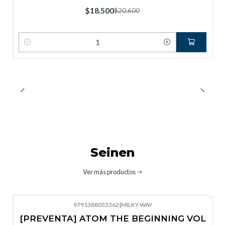
Nuevo
$18.500
$20.600
Cantidad
Seinen
Ver más productos
9791388055362
|
MILKY WAY
-10%
OFF
[PREVENTA] ATOM THE BEGINNING VOL
No disponible