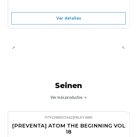
Ver detalles
Seinen
Ver más productos
9791388055362
|
MILKY WAY
-10%
OFF
[PREVENTA] ATOM THE BEGINNING VOL
No disponible
18