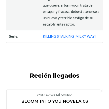
que quiere. si bum yoon trata de
escapar y fracasa, deberá atenerse a
un nuevo y terrible castigo de su
escalofriante raptor.
Serie:
KILLING STALKING [MILKY WAY]
Recién llegados
9788411403382
|
PLANETA
-10%
OFF
BLOOM INTO YOU NOVELA 03
Nuevo
Agotado