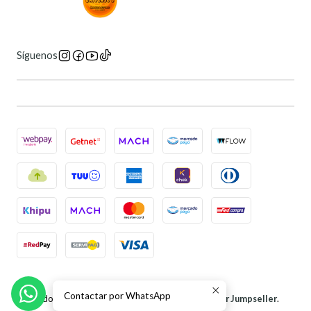
Síguenos
2026 Universo 6 Manga Store.
Contactar por WhatsApp
Todos los derechos reservados.
Desarrollado por Jumpseller
.