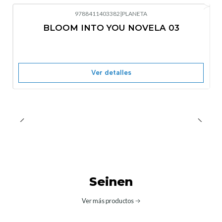
9788411403382
|
PLANETA
-10%
OFF
BLOOM INTO YOU NOVELA 03
Nuevo
Agotado
Ver detalles
Seinen
Ver más productos