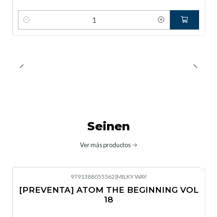
Cantidad
Seinen
Ver más productos
9791388055362
|
MILKY WAY
-10%
OFF
[PREVENTA] ATOM THE BEGINNING VOL
No disponible
18