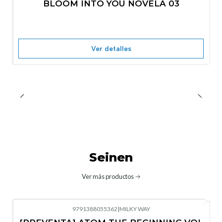
BLOOM INTO YOU NOVELA 03
Nuevo
Agotado
Ver detalles
Seinen
Ver más productos
9791388055362
|
MILKY WAY
-10%
OFF