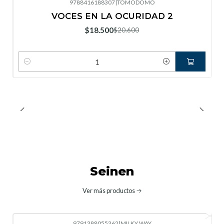
9788416188307
|
TOMODOMO
-10%
OFF
VOCES EN LA OCURIDAD 2
Nuevo
$18.500
$20.600
Cantidad
Seinen
Ver más productos
9791388055362
|
MILKY WAY