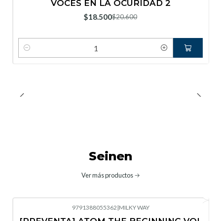
VOCES EN LA OCURIDAD 2
Nuevo
$18.500
$20.600
Cantidad
Seinen
Ver más productos
9791388055362
|
MILKY WAY
-10%
OFF