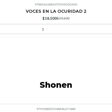
9788416188307
|
TOMODOMO
VOCES EN LA OCURIDAD 2
$18.500
$20.600
Shonen
9791388055348
|
MILKY WAY