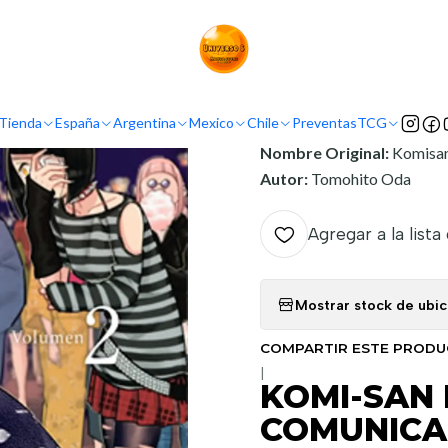
io
Argentina
Ivrea Argentina
KOMI-SAN NO PUEDE COMUNICARSE
INFORMACIÓN
Tienda
España
Argentina
Mexico
Chile
Preventas
TCG
Nombre Original:
Komisa
Autor:
Tomohito Oda
Agregar a la lista
Mostrar stock de ubi
COMPARTIR ESTE PROD
|
KOMI-SAN
COMUNICA