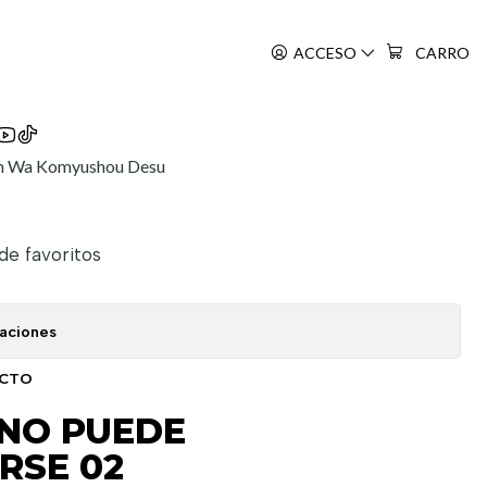
 02
ACCESO
CARRO
n Wa Komyushou Desu
 de favoritos
caciones
UCTO
 NO PUEDE
RSE 02