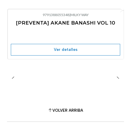
9791388055348
|
MILKY WAY
-10%
OFF
[PREVENTA] AKANE BANASHI VOL 10
No disponible
Ver detalles
VOLVER ARRIBA