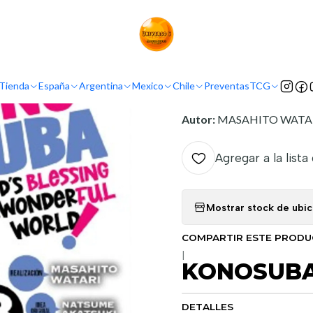
Inicio
Demografía
Shonen
KONOSUBA 03
INFORMACIÓN
Tienda
España
Argentina
Mexico
Chile
Preventas
TCG
Nombre original:
Kono Sub
Autor:
MASAHITO WATA
Agregar a la lista
Mostrar stock de ubi
COMPARTIR ESTE PROD
|
KONOSUBA
DETALLES