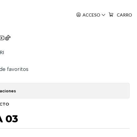
ACCESO
CARRO
arashii Sekai Ni Shukufuku O!
RI
 de favoritos
caciones
UCTO
 03