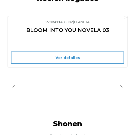
9788411403382
|
PLANETA
-10%
OFF
BLOOM INTO YOU NOVELA 03
Nuevo
Agotado
Ver detalles
Shonen