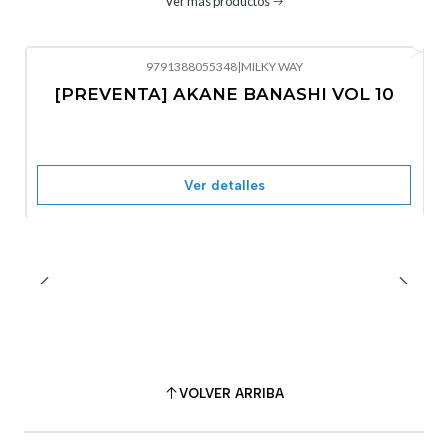
Ver más productos
9791388055348
|
MILKY WAY
-10%
OFF
[PREVENTA] AKANE BANASHI VOL 10
No disponible
Ver detalles
VOLVER ARRIBA