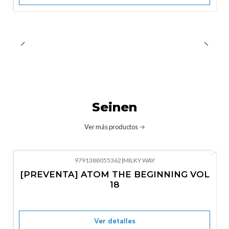
Seinen
Ver más productos
9791388055362
|
MILKY WAY
-10%
OFF
[PREVENTA] ATOM THE BEGINNING VOL
No disponible
18
Ver detalles