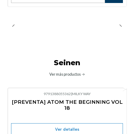
Cantidad
Seinen
Ver más productos
9791388055362
|
MILKY WAY
-10%
OFF
[PREVENTA] ATOM THE BEGINNING VOL
No disponible
18
Ver detalles