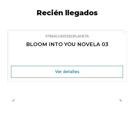
Recién llegados
9788411403382
|
PLANETA
-10%
OFF
BLOOM INTO YOU NOVELA 03
Nuevo
Agotado
Ver detalles