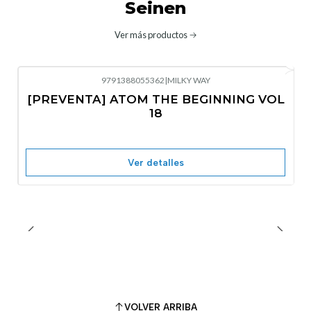
Seinen
Ver más productos
9791388055362
|
MILKY WAY
-10%
OFF
[PREVENTA] ATOM THE BEGINNING VOL
No disponible
18
Ver detalles
VOLVER ARRIBA