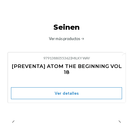
Seinen
Ver más productos
9791388055362
|
MILKY WAY
-10%
OFF
[PREVENTA] ATOM THE BEGINNING VOL
No disponible
18
Ver detalles