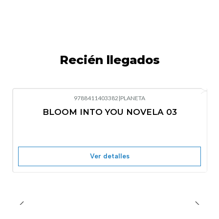
Recién llegados
9788411403382
|
PLANETA
-10%
OFF
BLOOM INTO YOU NOVELA 03
Nuevo
Agotado
Ver detalles