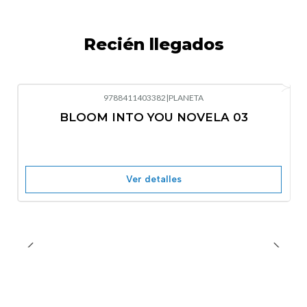
Recién llegados
9788411403382
|
PLANETA
-10%
OFF
BLOOM INTO YOU NOVELA 03
Nuevo
Agotado
Ver detalles