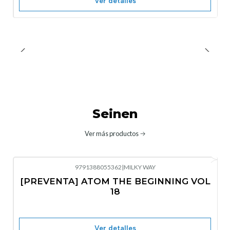
Ver detalles
Seinen
Ver más productos
9791388055362
|
MILKY WAY
-10%
OFF
[PREVENTA] ATOM THE BEGINNING VOL
No disponible
18
Ver detalles