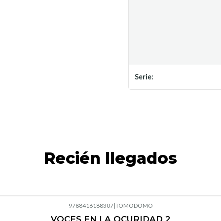
Serie:
Recién llegados
9788416188307
|
TOMODOMO
VOCES EN LA OCURIDAD 2