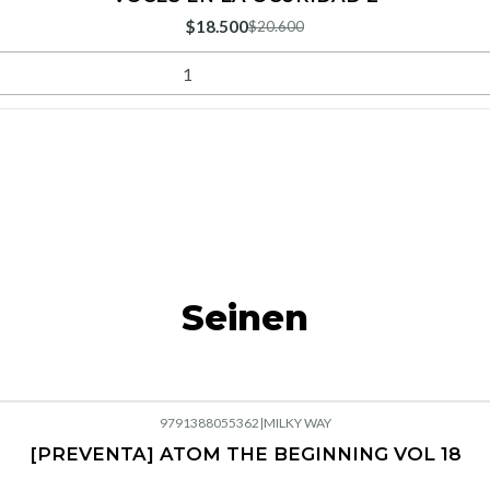
$18.500
$20.600
Seinen
9791388055362
|
MILKY WAY
[PREVENTA] ATOM THE BEGINNING VOL 18