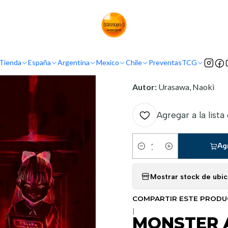
Inicio
Demografía
Seinen
MONSTER ANOTHER MONSTER
INFORMACIÓN
Tienda
España
Argentina
Mexico
Chile
Preventas
TCG
Nombre original:
Monster
Autor:
Urasawa, Naoki
Agregar a la lista
Ag
Cantidad
Mostrar stock de ubi
COMPARTIR ESTE PROD
|
MONSTER 