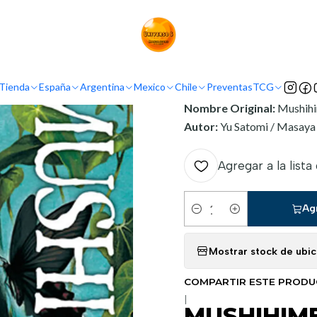
Inicio
Argentina
Ivrea Argentina
MUSHIHIME 01
INFORMACIÓN
Tienda
España
Argentina
Mexico
Chile
Preventas
TCG
Nombre Original:
Mushih
Autor:
Yu Satomi / Masay
Agregar a la lista
Ag
Cantidad
Mostrar stock de ubi
COMPARTIR ESTE PROD
|
MUSHIHIME