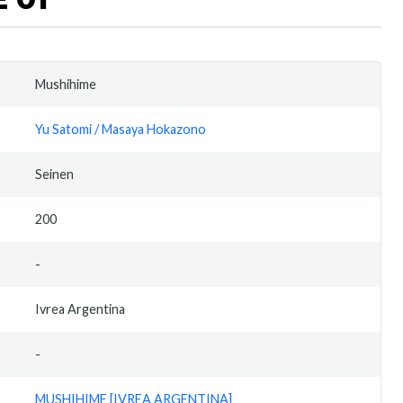
Mushihime
Yu Satomi / Masaya Hokazono
Seinen
200
-
Ivrea Argentina
-
MUSHIHIME [IVREA ARGENTINA]