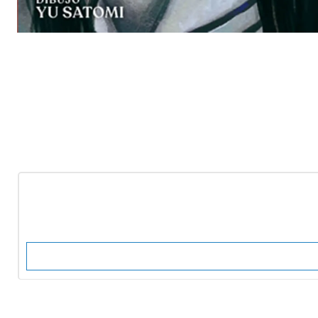
-10%
OFF
Nuevo