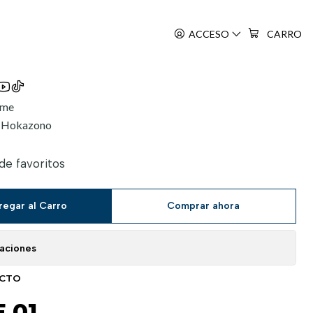
ACCESO
CARRO
ime
a Hokazono
 de favoritos
regar al Carro
Comprar ahora
caciones
UCTO
 01