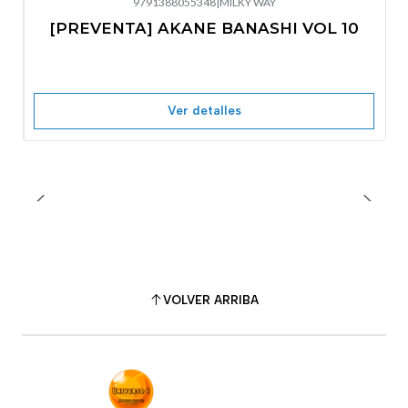
9791388055348
|
MILKY WAY
-10%
OFF
[PREVENTA] AKANE BANASHI VOL 10
No disponible
Ver detalles
VOLVER ARRIBA