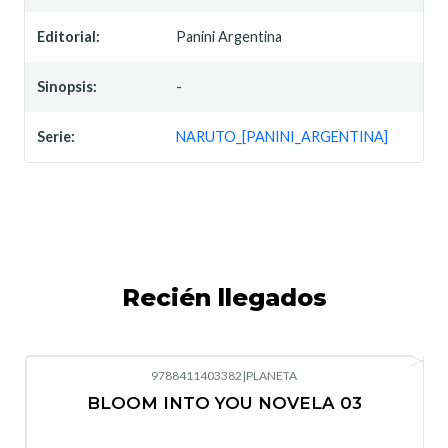
Editorial:
Panini Argentina
Sinopsis:
-
Serie:
NARUTO_[PANINI_ARGENTINA]
Recién llegados
9788411403382
|
PLANETA
-10%
OFF
BLOOM INTO YOU NOVELA 03
Nuevo
Agotado