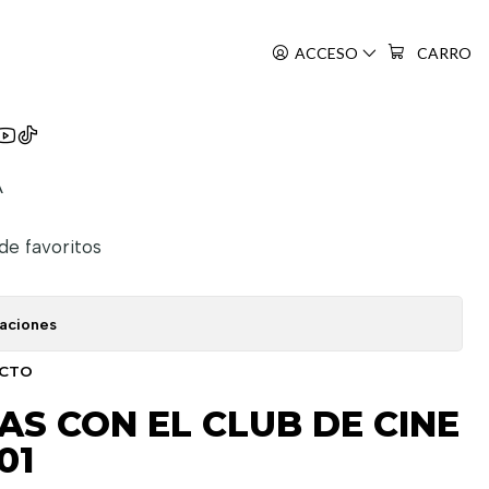
EN 01
ACCESO
CARRO
n Ni Wa Te Wo Dasu Na
A
 de favoritos
caciones
UCTO
AS CON EL CLUB DE CINE
01