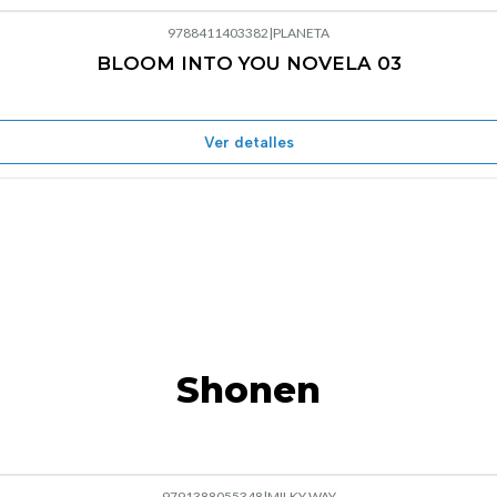
9788411403382
|
PLANETA
BLOOM INTO YOU NOVELA 03
Agotado
Ver detalles
Shonen
9791388055348
|
MILKY WAY