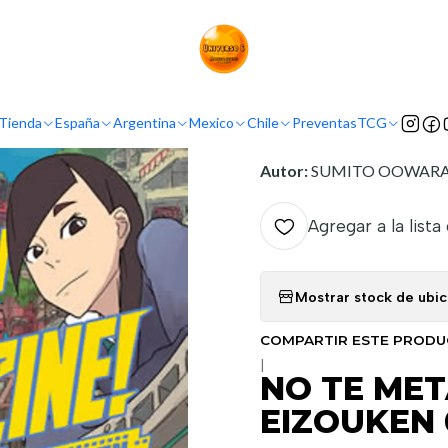
Demografía
Shonen
NO TE METAS CON EL CLUB DE CINE EIZOUK
INFORMACIÓN
Tienda
España
Argentina
Mexico
Chile
Preventas
TCG
Nombre original:
Eizouke
Autor:
SUMITO OOWAR
Agregar a la lista
Mostrar stock de ubi
COMPARTIR ESTE PROD
|
NO TE MET
EIZOUKEN 