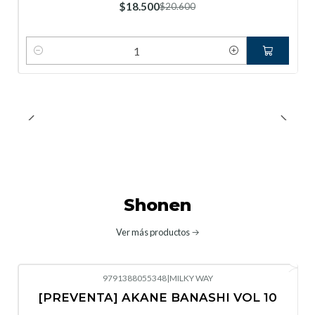
$18.500
$20.600
Cantidad
Shonen
Ver más productos
9791388055348
|
MILKY WAY
-10%
OFF
[PREVENTA] AKANE BANASHI VOL 10
No disponible