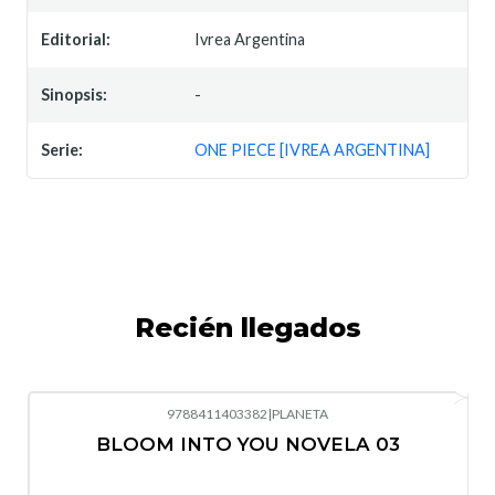
Editorial:
Ivrea Argentina
Sinopsis:
-
Serie:
ONE PIECE [IVREA ARGENTINA]
Recién llegados
9788411403382
|
PLANETA
-10%
OFF
BLOOM INTO YOU NOVELA 03
Nuevo
Agotado