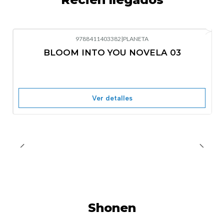
9788411403382
|
PLANETA
-10%
OFF
BLOOM INTO YOU NOVELA 03
Nuevo
Agotado
Ver detalles
Shonen