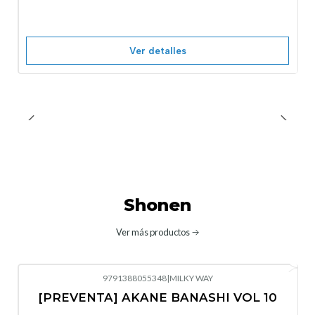
Agotado
Ver detalles
Shonen
Ver más productos
9791388055348
|
MILKY WAY
-10%
OFF
[PREVENTA] AKANE BANASHI VOL 10
No disponible