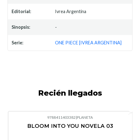
Editorial:
Ivrea Argentina
Sinopsis:
-
Serie:
ONE PIECE [IVREA ARGENTINA]
Recién llegados
9788411403382
|
PLANETA
-10%
OFF
BLOOM INTO YOU NOVELA 03
Nuevo
Agotado