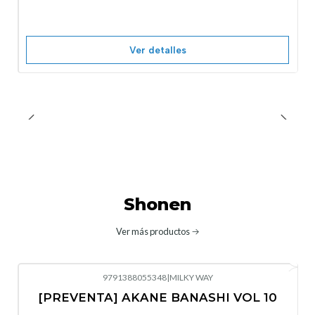
Agotado
Ver detalles
Shonen
Ver más productos
9791388055348
|
MILKY WAY
-10%
OFF
[PREVENTA] AKANE BANASHI VOL 10
No disponible