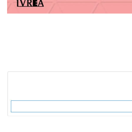
-10%
OFF
Nuevo