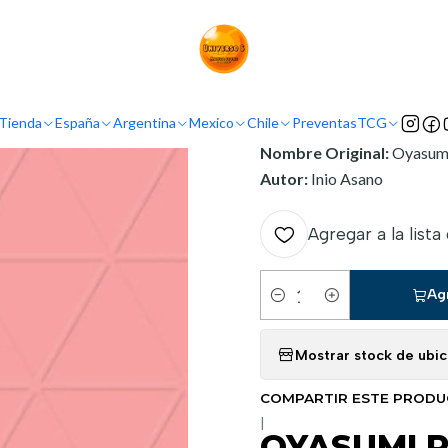
Inicio
Argentina
Ivrea Argentina
OYASUMI PUNPUN 08
INFORMACIÓN
Tienda
España
Argentina
Mexico
Chile
Preventas
TCG
Nombre Original:
Oyasum
Autor:
Inio Asano
Agregar a la lista
Ag
Cantidad
Mostrar stock de ubi
COMPARTIR ESTE PROD
|
OYASUMI 