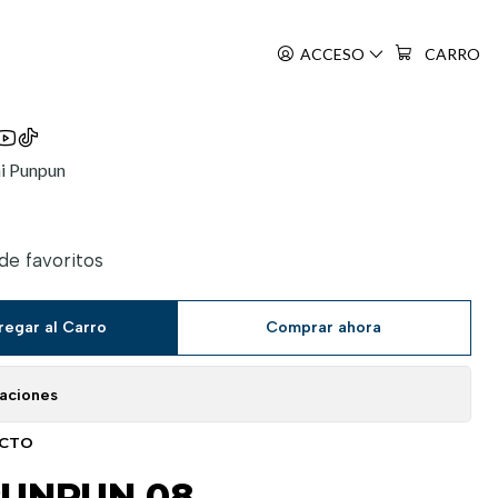
ACCESO
CARRO
i Punpun
 de favoritos
regar al Carro
Comprar ahora
caciones
UCTO
PUNPUN 08