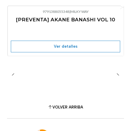
9791388055348
|
MILKY WAY
-10%
OFF
[PREVENTA] AKANE BANASHI VOL 10
No disponible
Ver detalles
VOLVER ARRIBA