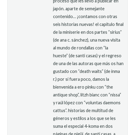
proceso que les llevó a publicar en
japón. aparte de semejante
contenido… ¡contamos con otras
seis historias nuevas! el capítulo final
de la miniserie en dos partes “sirius”
(de ana c. sánchez), una nueva visita
al mundo de rondallas con “la
hueste” (de santi casas) y el regreso
de una de las autoras que más os han
gustado con “death waits” (de inma
r.) por si fuera poco, damos la
bienvenida a ero pinku con “the
antique shop”, litzh bianc con “nissa”
y raúl lópez con “voluntas daemons
cattus”. historias de multitud de
géneros y estilos a los que se les
suma el especial 4-koma en dos
páginas de pigüi, de santi casas. a