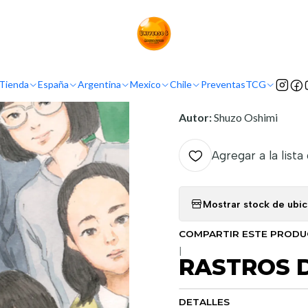
Inicio
Demografía
Seinen
RASTROS DE SANGRE, VOL 06
INFORMACIÓN
Tienda
España
Argentina
Mexico
Chile
Preventas
TCG
Nombre original:
Chi No 
Autor:
Shuzo Oshimi
Agregar a la lista
Mostrar stock de ubi
COMPARTIR ESTE PROD
|
RASTROS D
DETALLES