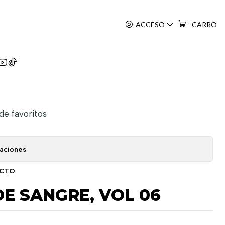
ACCESO
CARRO
Wadachi
 de favoritos
caciones
UCTO
E SANGRE, VOL 06