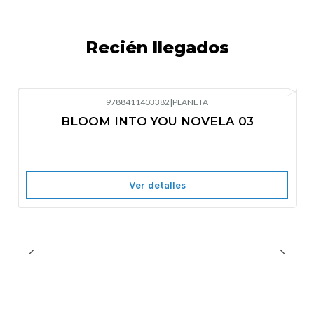
Recién llegados
9788411403382
|
PLANETA
-10%
OFF
BLOOM INTO YOU NOVELA 03
Nuevo
Agotado
Ver detalles