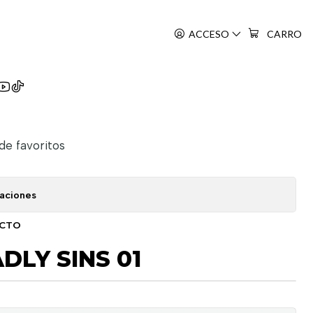
ACCESO
CARRO
 No Taizai
 de favoritos
caciones
UCTO
DLY SINS 01