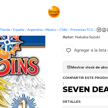
Inicio
Argentina
Ivrea Argentina
SEVEN DEADLY SINS 01
INFORMACIÓN
Tienda
España
Argentina
Mexico
Chile
Preventas
TCG
Nombre Original:
Nanatsu
Autor:
Nakaba Suzuki
Agregar a la lista
Mostrar stock de ubi
COMPARTIR ESTE PROD
|
SEVEN DEA
DETALLES