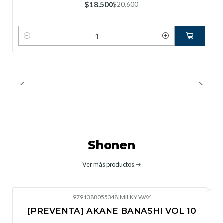
$18.500
$20.600
Cantidad
Shonen
Ver más productos
9791388055348
|
MILKY WAY
-10%
OFF
[PREVENTA] AKANE BANASHI VOL 10
No disponible