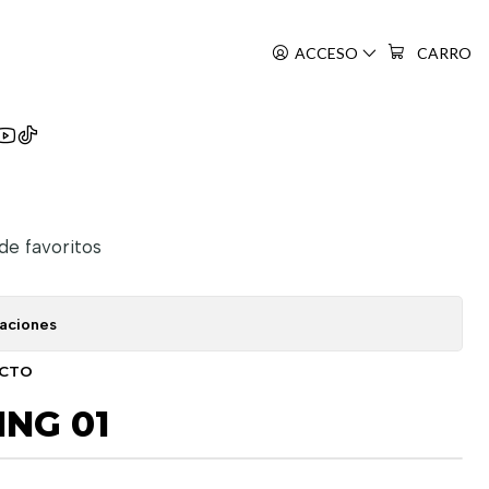
ACCESO
CARRO
King
 de favoritos
caciones
UCTO
NG 01