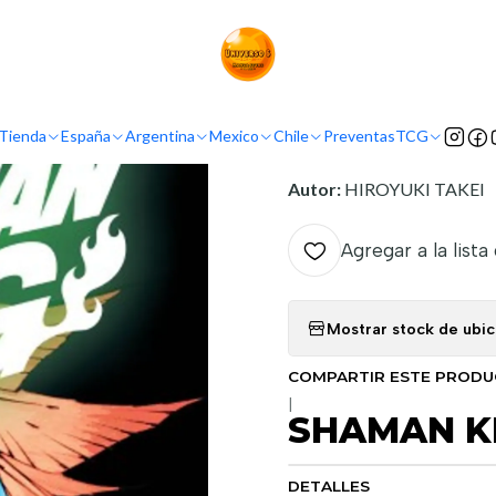
Inicio
Demografía
Shonen
SHAMAN KING 01
INFORMACIÓN
Tienda
España
Argentina
Mexico
Chile
Preventas
TCG
Nombre original:
Shaman 
Autor:
HIROYUKI TAKEI
Agregar a la lista
Mostrar stock de ubi
COMPARTIR ESTE PROD
|
SHAMAN KI
DETALLES