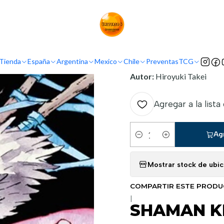
Inicio
Mexico
Panini Mexico
SHAMAN KING 04
INFORMACIÓN
Tienda
España
Argentina
Mexico
Chile
Preventas
TCG
Nombre original:
Shaman 
Autor:
Hiroyuki Takei
Agregar a la lista
Ag
Cantidad
Mostrar stock de ubi
COMPARTIR ESTE PROD
|
SHAMAN K