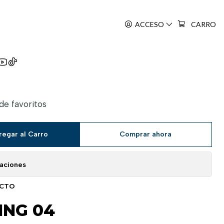
ACCESO
CARRO
King
 de favoritos
regar al Carro
Comprar ahora
caciones
UCTO
ING 04