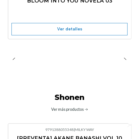
BLOOM INTO YOU NOVELA 03
Nuevo
Agotado
Ver detalles
Shonen
Ver más productos
9791388055348
|
MILKY WAY
-10%
OFF
[PREVENTA] AKANE BANASHI VOL 10