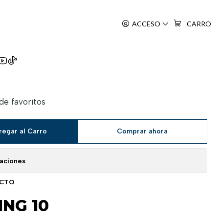
ACCESO
CARRO
King
 de favoritos
regar al Carro
Comprar ahora
caciones
UCTO
NG 10