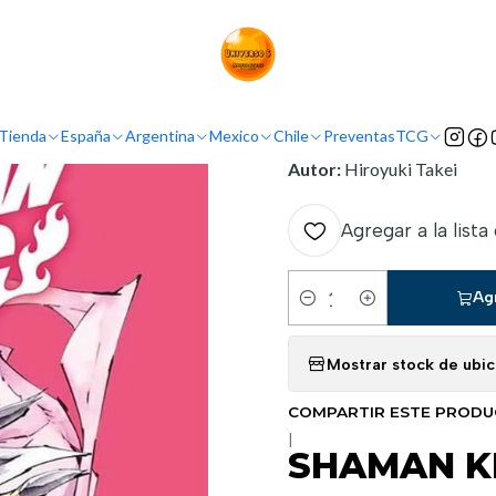
Inicio
Mexico
Panini Mexico
SHAMAN KING 10
INFORMACIÓN
Tienda
España
Argentina
Mexico
Chile
Preventas
TCG
Nombre original:
Shaman 
Autor:
Hiroyuki Takei
Agregar a la lista
Ag
Cantidad
Mostrar stock de ubi
COMPARTIR ESTE PROD
|
SHAMAN KI