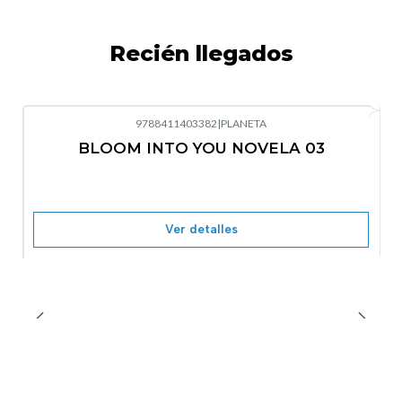
Recién llegados
9788411403382
|
PLANETA
-10%
OFF
BLOOM INTO YOU NOVELA 03
Nuevo
Agotado
Ver detalles