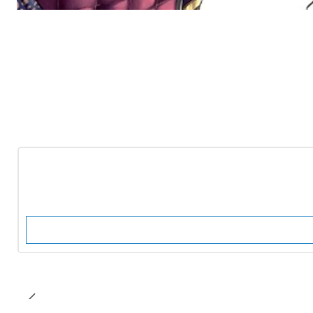
-10%
OFF
Nuevo