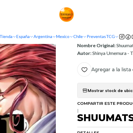
Inicio
Argentina
Ivrea Argentina
SHUUMATSU NO VALKYRIE 01
INFORMACIÓN
Tienda
España
Argentina
Mexico
Chile
Preventas
TCG
Nombre Original:
Shuumat
Autor:
Shinya Umemura - T
Agregar a la lista
Mostrar stock de ubi
COMPARTIR ESTE PROD
|
SHUUMATSU
DETALLES