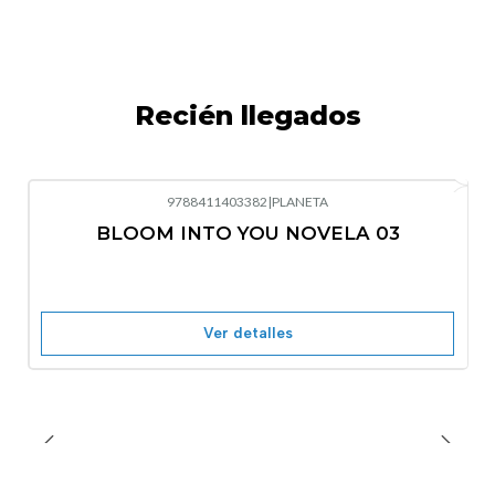
Recién llegados
9788411403382
|
PLANETA
-10%
OFF
BLOOM INTO YOU NOVELA 03
Nuevo
Agotado
Ver detalles