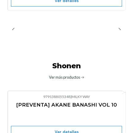
Ver detalles
Shonen
Ver más productos
9791388055348
|
MILKY WAY
-10%
OFF
[PREVENTA] AKANE BANASHI VOL 10
No disponible
Ver detalles