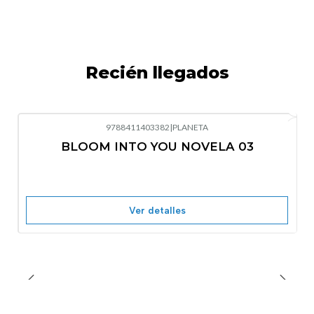
Recién llegados
9788411403382
|
PLANETA
-10%
OFF
BLOOM INTO YOU NOVELA 03
Nuevo
Agotado
Ver detalles