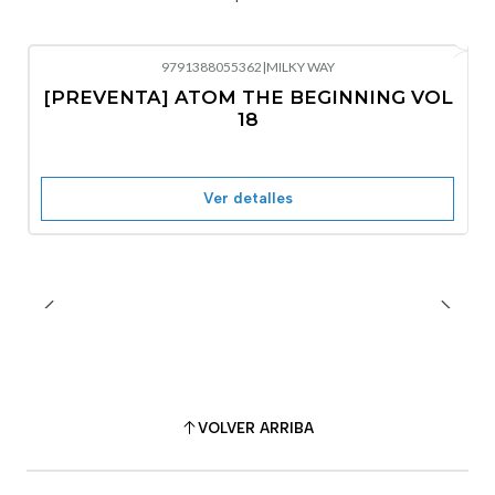
9791388055362
|
MILKY WAY
-10%
OFF
[PREVENTA] ATOM THE BEGINNING VOL
No disponible
18
Ver detalles
VOLVER ARRIBA