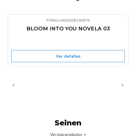
9788411403382
|
PLANETA
-10%
OFF
BLOOM INTO YOU NOVELA 03
Nuevo
Agotado
Ver detalles
Seinen
Ver más productos